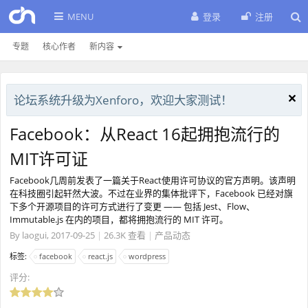
MENU
登录
注册
专题
核心作者
新内容
论坛系统升级为Xenforo，欢迎大家测试！
Facebook：从React 16起拥抱流行的
MIT许可证
Facebook几周前发表了一篇关于React使用许可协议的官方声明。该声明
在科技圈引起轩然大波。不过在业界的集体批评下，Facebook 已经对旗
下多个开源项目的许可方式进行了变更 —— 包括 Jest、Flow、
Immutable.js 在内的项目，都将拥抱流行的 MIT 许可。
By
laogui
,
2017-09-25
|
26.3K 查看
|
产品动态
标签:
facebook
react.js
wordpress
评分: